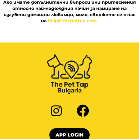
Ако имате допълнителни въпроси или притеснения
относно най-надеждния начин за намиране на
изгубени домашни любимци, моля, свържете се с нас
на
help@thepettap.com.
APP LOGIN