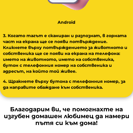
Android
3. Когато тагът е сканиран и разпознат, в горната
част на екрана ще се появи потвърждение.
Кликнете върху потвърждението за животното и
собственика ще се появи на екрана на телефона:
името на животното, името на собственика,
бутон с телефонния номер на собственика и
адресът, на който той живее.
4. Щракнете върху бутона с телефонния номер, за
да направите обаждане към собственика.
Благодарим ви, че помогнахте на
изгубен домашен любимец да намери
пътя си към дома!