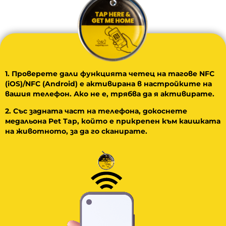
1. Проверете дали функцията четец на тагове NFC
(iOS)/NFC (Android) е активирана в настройките на
вашия телефон. Ако не е, трябва да я активирате.
2. Със задната част на телефона, докоснете
медальона Pet Tap, който е прикрепен към каишката
на животното, за да го сканирате.