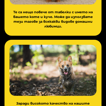
Те са нещо повече от табелки с името на
вашето коте и куче. Може да използвате
тези тагове за всякакви видове домашни
любимци.
Заради високото качество на нашите