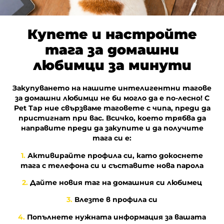
Купете и настройте
тага за домашни
любимци за минути
Закупуването на нашите интелигентни тагове
за домашни любимци не би могло да е по-лесно! С
Pet Tap ние свързваме таговете с чипа, преди да
пристигнат при вас. Всичко, което трябва да
направите преди да закупите и да получите
тага си е:
1.
Активирайте профила си, като докоснете
тага с телефона си и съставите нова парола
2.
Дайте новия таг на домашния си любимец
3.
Влезте в профила си
4.
Попълнете нужната информация за вашата