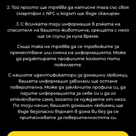
2.
Той просто ще трябва да натисне тага със своя
смартфон с NFC и кодът ще бъде сканиран
3.
С всичката тази информация в ръката на
спасителя на вашето животинче, срещата с него
ще се случи за нула време.
Също така не трябва да се тревожите за
преместване или смяна на информацията. Може
да редактирате профилите колкото пъти
пожелаете.
С нашите идентификатори за домашни любимци,
вашата информация завинаги ще остане
поверителна. Може да заключите профила си, да
пазите информацията за себе си и да го
отключвате само, когато се нуждаете от него.
По този начин, вашият домашен любимец ще
бъде безопасно върнат в дома ви без да се
притеснявате за поверителността си.