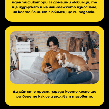
идентификатори за домашни любимци, те
ще издържат и на най-тежкото износване,
на което вашият любимец ще ги подложи.
Дизайнът е прост, заради което лесно ще
разберете как се използват таговете.