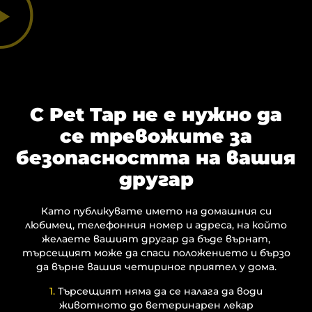
С Pet Tap не е нужно да
се тревожите за
безопасността на вашия
другар
Като публикувате името на домашния си
любимец, телефонния номер и адреса, на който
желаете вашият другар да бъде върнат,
търсещият може да спаси положението и бързо
да върне вашия четириног приятел у дома.
1.
Търсещият няма да се налага да води
животното до ветеринарен лекар